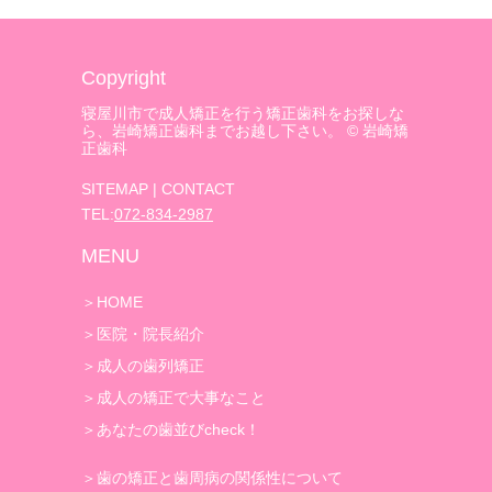
Copyright
寝屋川市で成人矯正を行う矯正歯科をお探しな
ら、岩崎矯正歯科までお越し下さい。 © 岩崎矯
正歯科
SITEMAP
|
CONTACT
TEL:
072-834-2987
MENU
＞
HOME
＞
医院・院長紹介
＞
成人の歯列矯正
＞
成人の矯正で大事なこと
＞
あなたの歯並びcheck！
＞
歯の矯正と歯周病の関係性について