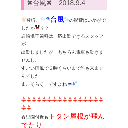
✖︎台風✖︎ 2018.9.4
台風
皆様、
の影響はいかがで
したか
？？
岩崎矯正歯科は一応出勤できるスタッフ
が
出勤しましたが、もちろん電車も動きま
せんし、
すごい雨風で５時くらいまで誰も来ませ
んでした
ま、そらそーですよね
トタン屋根が飛ん
香里園付近も
でたり